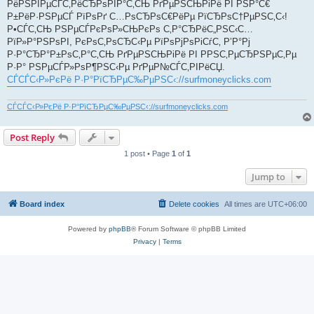
РёРЅРІРµСЃС‚РёСЂРѕРІР°С‚СЊ РґРµРЅСЊРіРё РІ РЅР°С€
Р±РёР·РЅРµСЃ РїРѕРґ С…РѕСЂРѕС€РёРµ РїСЂРѕС†РµРЅС‚С‹!
Р•СЃС‚СЊ РЅРµСЃРєРѕР»СЊРєРѕ С‚Р°СЂРёС„РЅС‹С…
РїР»Р°РЅРѕРІ, РєРѕС‚РѕСЂС‹Рµ РїРѕРјРѕРіСѓС‚ Р’Р°Рј
Р·Р°СЂР°Р±РѕС‚Р°С‚СЊ РґРµРЅСЊРіРё РІ РРЅС‚РµСЂРЅРµС‚Рµ
Р·Р° РЅРµСЃР»РѕР¶РЅС‹Рµ РґРµР№СЃС‚РІРёСЏ.
СЃСЃС‹Р»РєРё Р·Р°РїСЂРµС‰РµРЅС‹://surfmoneyclicks.com
СЃСЃС‹Р»РєРё Р·Р°РїСЂРµС‰РµРЅС‹://surfmoneyclicks.com
Post Reply
1 post • Page
1
of
1
Jump to
Board index
Delete cookies
All times are
UTC+06:00
Powered by
phpBB
® Forum Software © phpBB Limited
Privacy
|
Terms